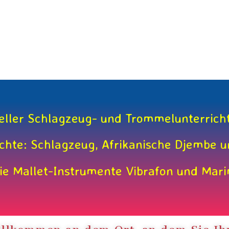
eller Schlagzeug- und Trommelunterrich
ichte: Schlagzeug, Afrikanische Djembe 
ie Mallet-Instrumente Vibrafon und Mar