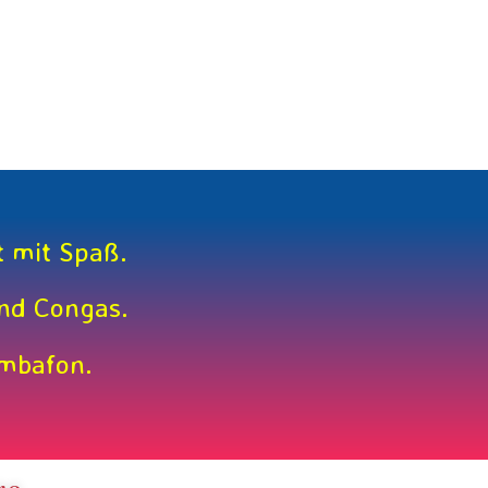
t mit Spaß.
und Congas.
imbafon.